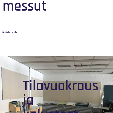
messut
Näytteilleasettajille
Tilavuokraus
ja