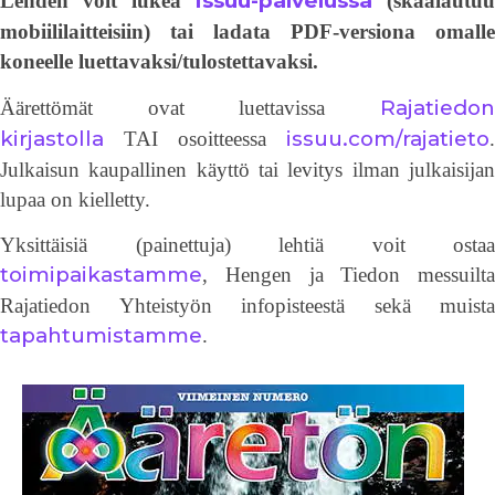
Issuu-palvelussa
Lehden voit lukea
(skaalautuu
mobiililaitteisiin) tai ladata PDF-versiona omalle
koneelle luettavaksi/tulostettavaksi.
Rajatiedon
Äärettömät ovat luettavissa
kirjastolla
issuu.com/rajatieto
TAI osoitteessa
.
Julkaisun kaupallinen käyttö tai levitys ilman julkaisijan
lupaa on kielletty.
Yksittäisiä (painettuja) lehtiä voit ostaa
toimipaikastamme
, Hengen ja Tiedon messuilta
Rajatiedon Yhteistyön infopisteestä sekä muista
tapahtumistamme
.