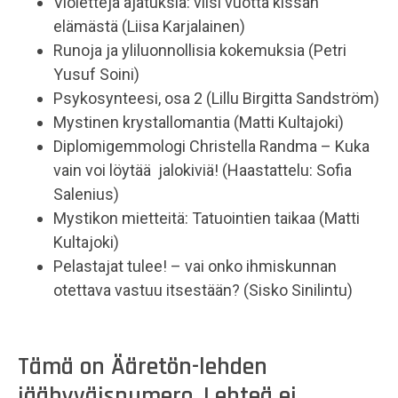
Violetteja ajatuksia: viisi vuotta kissan
elämästä (Liisa Karjalainen)
Runoja ja yliluonnollisia kokemuksia (Petri
Yusuf Soini)
Psykosynteesi, osa 2 (Lillu Birgitta Sandström)
Mystinen krystallomantia (Matti Kultajoki)
Diplomigemmologi Christella Randma – Kuka
vain voi löytää jalokiviä! (Haastattelu: Sofia
Salenius)
Mystikon mietteitä: Tatuointien taikaa (Matti
Kultajoki)
Pelastajat tulee! – vai onko ihmiskunnan
otettava vastuu itsestään? (Sisko Sinilintu)
Tämä on Ääretön-lehden
jäähyväisnumero. Lehteä ei