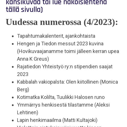
kansikuvaa tai lue näköislehtenä
tällä sivulla)
Uudessa numerossa (4/2023):
Tapahtumakalenterit, ajankohtaista
Hengen ja Tiedon messut 2023 kuvina
(Hovikuvaajanamme toimi jälleen kerran upea
Anna K Greus)
Rajatiedon Yhteistyö ry:n stipendien saajat
2023
Kabbalah vakiopalsta: Olen kiitollinen (Monica
Berg)
Kotimatka Kolilta, Tuulikki Halosen runo
Ymmärrys henkisestä tilastamme (Aleksi
Lehtinen)
Lapin henkimaailma (Matti Kultajoki)