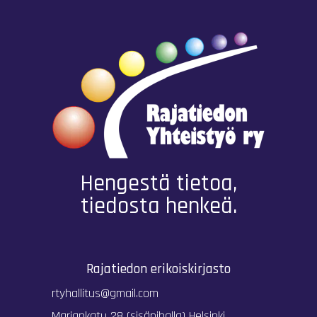
Hengestä tietoa,
tiedosta henkeä.
Rajatiedon erikoiskirjasto
rtyhallitus@gmail.com
Mariankatu 28 (sisäpihalla) Helsinki