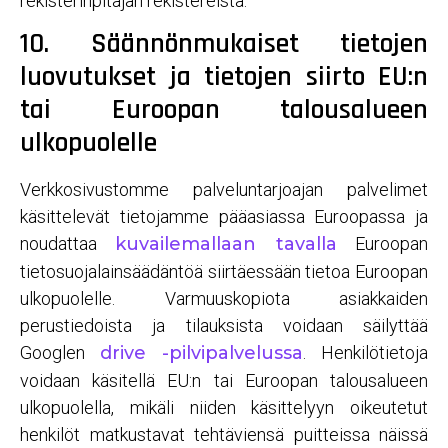
rekisterinpitäjän rekistereistä.
10. Säännönmukaiset tietojen
luovutukset ja tietojen siirto EU:n
tai Euroopan talousalueen
ulkopuolelle
Verkkosivustomme palveluntarjoajan palvelimet
käsittelevät tietojamme pääasiassa Euroopassa ja
noudattaa
kuvailemallaan tavalla
Euroopan
tietosuojalainsäädäntöä siirtäessään tietoa Euroopan
ulkopuolelle. Varmuuskopiota asiakkaiden
perustiedoista ja tilauksista voidaan säilyttää
Googlen
drive -pilvipalvelussa
. Henkilötietoja
voidaan käsitellä EU:n tai Euroopan talousalueen
ulkopuolella, mikäli niiden käsittelyyn oikeutetut
henkilöt matkustavat tehtäviensä puitteissa näissä