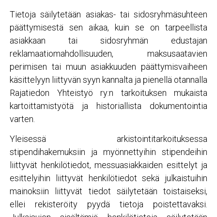
Tietoja säilytetään asiakas- tai sidosryhmäsuhteen
päättymisestä sen aikaa, kuin se on tarpeellista
asiakkaan tai sidosryhmän edustajan
reklamaatiomahdollisuuden, maksusaatavien
perimisen tai muun asiakkuuden päättymisvaiheen
käsittelyyn liittyvän syyn kannalta ja pienellä otannalla
Rajatiedon Yhteistyö ry:n tarkoituksen mukaista
kartoittamistyötä ja historiallista dokumentointia
varten.
Yleisessä arkistointitarkoituksessa
stipendihakemuksiin ja myönnettyihin stipendeihin
liittyvät henkilötiedot, messuasiakkaiden esittelyt ja
esittelyihin liittyvät henkilötiedot sekä julkaistuihin
mainoksiin liittyvät tiedot säilytetään toistaiseksi,
ellei rekisteröity pyydä tietoja poistettavaksi.