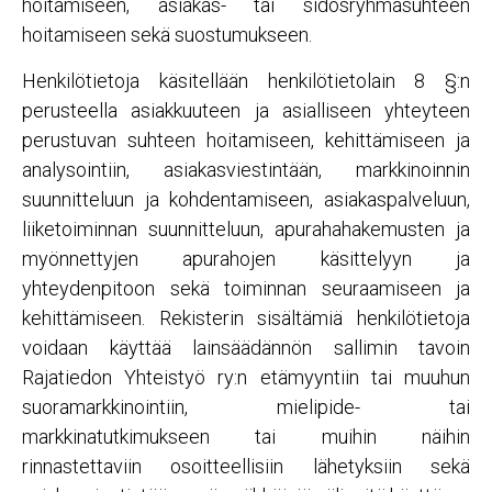
hoitamiseen, asiakas- tai sidosryhmäsuhteen
hoitamiseen sekä suostumukseen.
Henkilötietoja käsitellään henkilötietolain 8 §:n
perusteella asiakkuuteen ja asialliseen yhteyteen
perustuvan suhteen hoitamiseen, kehittämiseen ja
analysointiin, asiakasviestintään, markkinoinnin
suunnitteluun ja kohdentamiseen, asiakaspalveluun,
liiketoiminnan suunnitteluun, apurahahakemusten ja
myönnettyjen apurahojen käsittelyyn ja
yhteydenpitoon sekä toiminnan seuraamiseen ja
kehittämiseen. Rekisterin sisältämiä henkilötietoja
voidaan käyttää lainsäädännön sallimin tavoin
Rajatiedon Yhteistyö ry:n etämyyntiin tai muuhun
suoramarkkinointiin, mielipide- tai
markkinatutkimukseen tai muihin näihin
rinnastettaviin osoitteellisiin lähetyksiin sekä