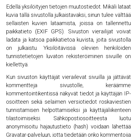
Edellä yksilöityjen tietojen muutostiedot. Mikäli lataat
kuvia tällä sivustolla julkaistavaksi, sinun tulee välttää
sellaisten kuvien lataamista, joissa on tallennettu
paikkatieto (EXIF GPS). Sivuston vierailijat voivat
ladata ja katsoa paikkatietoa kuvista, joita sivustolla
on julkaistu. Yksilöitävissä olevien henkilöiden
tunnistetietojen luvaton rekisteröiminen sivuille on
kiellettyä.
Kun sivuston käyttäjät vierailevat sivuilla ja jättävät
kommentteja sivustolle, keräämme
kommentointikentissä näkyvät tiedot ja käyttäjän IP-
osoitteen sekä selaimen versiotiedot roskaviestien
tunnistamisen helpottamiseksi ja käyttäjäliikenteen
tilastoimiseksi. Sähköpostiosoitteesta luotu
anonymisoitu hajautustieto (hash) voidaan lähettää
Gravatar-palveluun, jotta tiedetään onko kommentoija