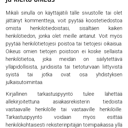
Mikäli sinulla on käyttäjätili tälle sivustolle tai olet
jättänyt kommentteja, voit pyytää koostetiedostoa
omista henkilötiedoistasi, sisältäen kaiken
henkilötiedon, jonka olet meille antanut. Voit myös
pyytää henkilötietojesi poistoa tai tietojesi oikaisua.
Oikeus omien tietojen poistoon ei koske sellaista
henkilötietoa, joka meidän on säilytettävä
ylläpidollisista, juridisista tai tietoturvaan liittyvistä
syistä tai jotka ovat osa yhdistyksen
julkaisutoimintaa.
Kirjallinen tarkastuspyyntö tulee lähettää
allekirjoitettuna asiakasrekisterin tiedoista
vastaavalle henkilölle tai vastaaville henkilöille.
Tarkastuspyyntö voidaan myös esittää
henkilökohtaisesti rekisterinpitäjän toimipaikassa yllä