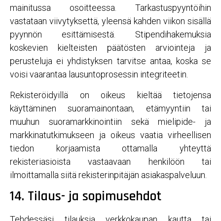
mainitussa osoitteessa. Tarkastuspyyntöihin
vastataan viivytyksettä, yleensä kahden viikon sisällä
pyynnön esittämisestä. Stipendihakemuksia
koskevien kielteisten päätösten arviointeja ja
perusteluja ei yhdistyksen tarvitse antaa, koska se
voisi vaarantaa lausuntoprosessin integriteetin.
Rekisteröidyillä on oikeus kieltää tietojensa
käyttäminen suoramainontaan, etämyyntiin tai
muuhun suoramarkkinointiin sekä mielipide- ja
markkinatutkimukseen ja oikeus vaatia virheellisen
tiedon korjaamista ottamalla yhteyttä
rekisteriasioista vastaavaan henkilöön tai
ilmoittamalla siitä rekisterinpitäjän asiakaspalveluun.
14. Tilaus- ja sopimusehdot
Tehdessäsi tilauksia verkkokaupan kautta tai