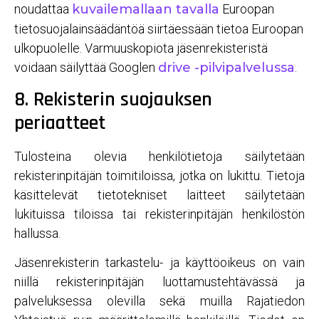
noudattaa
kuvailemallaan tavalla
Euroopan
tietosuojalainsäädäntöä siirtäessään tietoa Euroopan
ulkopuolelle. Varmuuskopiota jäsenrekisteristä
voidaan säilyttää Googlen
drive -pilvipalvelussa
.
8. Rekisterin suojauksen
periaatteet
Tulosteina olevia henkilötietoja säilytetään
rekisterinpitäjän toimitiloissa, jotka on lukittu. Tietoja
käsittelevät tietotekniset laitteet säilytetään
lukituissa tiloissa tai rekisterinpitäjän henkilöstön
hallussa.
Jäsenrekisterin tarkastelu- ja käyttöoikeus on vain
niillä rekisterinpitäjän luottamustehtävässä ja
palveluksessa olevilla sekä muilla Rajatiedon