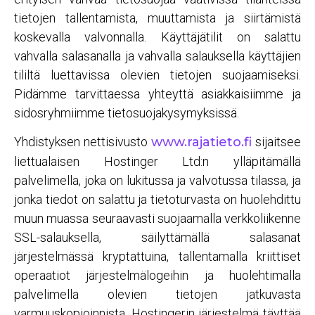
tietojen tallentamista, muuttamista ja siirtämistä
koskevalla valvonnalla. Käyttäjätilit on salattu
vahvalla salasanalla ja vahvalla salauksella käyttäjien
tililtä luettavissa olevien tietojen suojaamiseksi.
Pidämme tarvittaessa yhteyttä asiakkaisiimme ja
sidosryhmiimme tietosuojakysymyksissä.
Yhdistyksen nettisivusto
www.rajatieto.fi
sijaitsee
liettualaisen Hostinger Ltd:n ylläpitämällä
palvelimella, joka on lukitussa ja valvotussa tilassa, ja
jonka tiedot on salattu ja tietoturvasta on huolehdittu
muun muassa seuraavasti suojaamalla verkkoliikenne
SSL-salauksella, säilyttämällä salasanat
järjestelmässä kryptattuina, tallentamalla kriittiset
operaatiot järjestelmälogeihin ja huolehtimalla
palvelimella olevien tietojen jatkuvasta
varmuuskopioinnista. Hostingerin järjestelmä täyttää