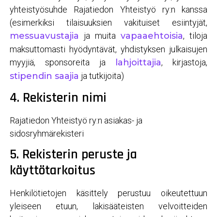
yhteistyösuhde Rajatiedon Yhteistyö ry:n kanssa
(esimerkiksi tilaisuuksien vakituiset esiintyjät,
messuavustajia
ja muita
vapaaehtoisia
, tiloja
maksuttomasti hyödyntävät, yhdistyksen julkaisujen
myyjiä, sponsoreita ja
lahjoittajia
, kirjastoja,
stipendin saajia
ja tutkijoita)
4. Rekisterin nimi
Rajatiedon Yhteistyö ry:n asiakas- ja
sidosryhmärekisteri
5. Rekisterin peruste ja
käyttötarkoitus
Henkilötietojen käsittely perustuu oikeutettuun
yleiseen etuun, lakisääteisten velvoitteiden