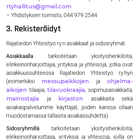
rtyhallitus@gmail.com
– Yhdistyksen toimisto, 044 979 2544
3. Rekisteröidyt
Rajatiedon Yhteistyö ry:n asiakkaat ja sidosryhmät
Asiakkaalla
tarkoitetaan yksityishenkilöitä,
elinkeinonharjoittajia, yrityksiä ja yhteisöjä, jotka ovat
asiakkuussuhteessa Rajatiedon Yhteistyö ry:hyn
(esimerkiksi
messupaikkojen
ja
ohjelma-
aikojen
tilaajia,
tilavuokraajia
, sopimusasiakkaita,
mainostajia
ja
kirjaston
asiakkaita sekä
asiakaspalvelumme käyttäjät, joiden kanssa ollaan
muodostamassa tällaista asiakassuhdetta).
Sidosryhmillä
tarkoitetaan yksityishenkilöitä,
elinkeinonharjoittajia, yrityksiä ja yhteisöjä, joilla on