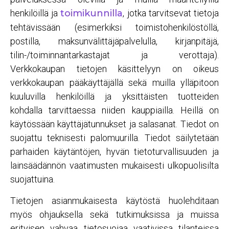
henkilöillä ja
toimikunnilla
, jotka tarvitsevat tietoja
tehtävissään (esimerkiksi toimistohenkilöstöllä,
postilla, maksunvälittäjäpalvelulla, kirjanpitäjä,
tilin-/toiminnantarkastajat ja verottaja).
Verkkokaupan tietojen käsittelyyn on oikeus
verkkokaupan pääkäyttäjällä sekä muilla ylläpitoon
kuuluvilla henkilöillä ja yksittäisten tuotteiden
kohdalla tarvittaessa niiden kauppiailla. Heillä on
käytössään käyttäjätunnukset ja salasanat. Tiedot on
suojattu teknisesti palomuurilla. Tiedot säilytetään
parhaiden käytäntöjen, hyvän tietoturvallisuuden ja
lainsäädännön vaatimusten mukaisesti ulkopuolisilta
suojattuina.
Tietojen asianmukaisesta käytöstä huolehditaan
myös ohjauksella sekä tutkimuksissa ja muissa
erityisen vahvaa tietosuojaa vaativissa tilanteissa