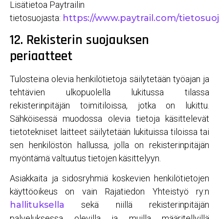
Lisätietoa Paytrailin
tietosuojasta:
https://www.paytrail.com/tietosuo
12. Rekisterin suojauksen
periaatteet
Tulosteina olevia henkilötietoja säilytetään työajan ja
tehtävien ulkopuolella lukitussa tilassa
rekisterinpitäjän toimitiloissa, jotka on lukittu.
Sähköisessä muodossa olevia tietoja käsittelevät
tietotekniset laitteet säilytetään lukituissa tiloissa tai
sen henkilöstön hallussa, jolla on rekisterinpitäjän
myöntämä valtuutus tietojen käsittelyyn.
Asiakkaita ja sidosryhmiä koskevien henkilötietojen
käyttöoikeus on vain Rajatiedon Yhteistyö ry:n
hallituksella
sekä niillä rekisterinpitäjän
palveluksessa olevilla ja muilla määritellyillä