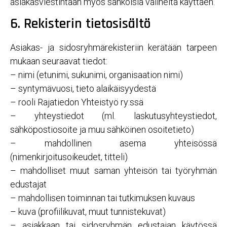
asiakasviestintään myös sähköisiä välineitä käyttäen.
6. Rekisterin tietosisältö
Asiakas- ja sidosryhmärekisteriin kerätään tarpeen
mukaan seuraavat tiedot:
– nimi (etunimi, sukunimi, organisaation nimi)
– syntymävuosi, tieto alaikäisyydestä
– rooli Rajatiedon Yhteistyö ry:ssä
– yhteystiedot (ml. laskutusyhteystiedot,
sähköpostiosoite ja muu sähköinen osoitetieto)
– mahdollinen asema yhteisössä
(nimenkirjoitusoikeudet, titteli)
– mahdolliset muut saman yhteisön tai työryhmän
edustajat
– mahdollisen toiminnan tai tutkimuksen kuvaus
– kuva (profiilikuvat, muut tunnistekuvat)
– asiakkaan tai sidosryhmän edustajan käytössä