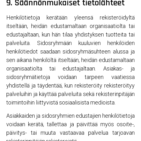
9. Säännönmukaiset tietolähteet
Henkilötietoja kerätään yleensä rekisteröidyltä
itseltään, heidän edustamaltaan organisaatiolta tai
edustajaltaan, kun hän tilaa yhdistyksen tuotteita tai
palveluita. Sidosryhmään kuuluvien henkilöiden
henkilötiedot saadaan sidosryhmäsuhteen alussa ja
sen aikana henkilöltä itseltään, heidän edustamaltaan
organisaatiolta tai edustajaltaan. Asiakas- ja
sidosryhmätietoja voidaan tarpeen vaatiessa
yhdistellä ja täydentää, kun rekisteröity rekisteröityy
palveluihin ja käyttää palveluita sekä rekisterinpitäjän
toimintoihin liittyvistä sosiaalisista medioista.
Asiakkaiden ja sidosryhmien edustajien henkilötietoja
voidaan kerätä, tallettaa ja päivittää myös osoite-,
päivitys- tai muuta vastaavaa palvelua tarjoavan