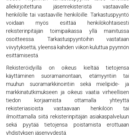
allekirjoitettuna jäsenrekisteristä vastaavalle
henkilölle tai vastaaville henkilöille. Tarkastuspyyntö
voidaan myös esittää henkilökohtaisesti
rekisterinpitäjän toimipaikassa yllä mainitussa
osoitteessa. Tarkastuspyyntöihin vastataan
viivytyksettä, yleensä kahden viikon kuluttua pyynnön
esittämisestä.
Rekisteröidyillä on oikeus kieltää tietojensa
käyttäminen suoramainontaan, etämyyntiin tai
muuhun suoramarkkinointiin sekä mielipide- ja
markkinatutkimukseen ja oikeus vaatia virheellisen
tiedon korjaamista ottamalla yhteyttä
rekisteriasioista vastaavaan henkilöön tai
ilmoittamalla siitä rekisterinpitäjän asiakaspalveluun
sekä pyytää tietojensa poistamista erottuaan
yhdistyksen jäsenyydestä.