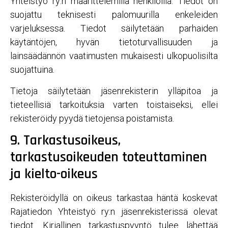
Yhteistyö ry:n määrittelemillä henkilöillä. Tiedot on
suojattu teknisesti palomuurilla enkeleiden
varjeluksessa. Tiedot säilytetään parhaiden
käytäntöjen, hyvän tietoturvallisuuden ja
lainsäädännön vaatimusten mukaisesti ulkopuolisilta
suojattuina.
Tietoja säilytetään jäsenrekisterin ylläpitoa ja
tieteellisiä tarkoituksia varten toistaiseksi, ellei
rekisteröidy pyydä tietojensa poistamista.
9. Tarkastusoikeus,
tarkastusoikeuden toteuttaminen
ja kielto-oikeus
Rekisteröidyllä on oikeus tarkastaa häntä koskevat
Rajatiedon Yhteistyö ry:n jäsenrekisterissä olevat
tiedot. Kirjallinen tarkastuspyyntö tulee lähettää