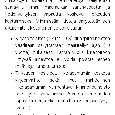
Julkaisujen sisältämiä henkilötietoja säilytetään
saatavilla ilman määräaikaa sananvapautta ja
tiedonvälityksen vapautta koskevan oikeuden
käyttämiseksi. Minimissään tietoja säilytetään sen
aikaa, mitä lakisääteinen velvoite vaatii:
Kirjanpitolaissa (luku 2, 10 §) kirjanpitoaineistoa
vaaditaan säilyttämään määritellyn ajan (10
vuotta) mukaisesti. Tämän vuoksi kirjanpitoon
liittyvää aineistoa ei voida poistaa ennen
määräajan umpeutumista.
Tilikauden tositteet, liiketapahtumia koskeva
kirjeenvaihto sekä muu mahdollinen
liiketapahtumia varmentava kirjanpitoaineisto
on säilytettävä vähintään 6 vuotta sen vuoden
lopusta lukien, jonka aikana tilikausi on päättynyt.
(vero.fi).