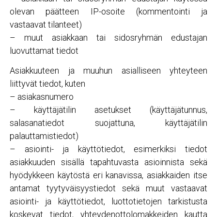
olevan päätteen IP-osoite (kommentointi ja
vastaavat tilanteet)
– muut asiakkaan tai sidosryhmän edustajan
luovuttamat tiedot
Asiakkuuteen ja muuhun asialliseen yhteyteen
liittyvät tiedot, kuten
– asiakasnumero
– käyttäjätilin asetukset (käyttäjätunnus,
salasanatiedot suojattuna, käyttäjätilin
palauttamistiedot)
– asiointi- ja käyttötiedot, esimerkiksi tiedot
asiakkuuden sisällä tapahtuvasta asioinnista sekä
hyödykkeen käytöstä eri kanavissa, asiakkaiden itse
antamat tyytyväisyystiedot sekä muut vastaavat
asiointi- ja käyttötiedot, luottotietojen tarkistusta
koskevat tiedot, yhteydenottolomakkeiden kautta