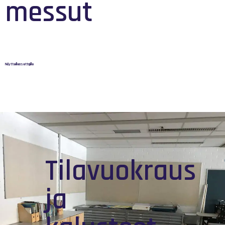
messut
Näytteilleasettajille
Tilavuokraus
ja