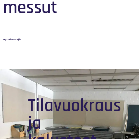
messut
Näytteilleasettajille
Tilavuokraus
ja