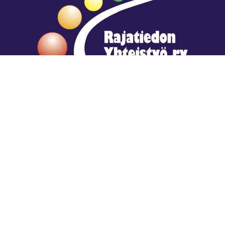
Hengestä tietoa,
tiedosta henkeä.
Rajatiedon erikoiskirjasto
rtyhallitus@gmail.com
Mariankatu 28 (sisäpihalla) Helsinki
044 9792544
Rajatiedon Erikoiskirjasto Mariankatu 28:ssa on