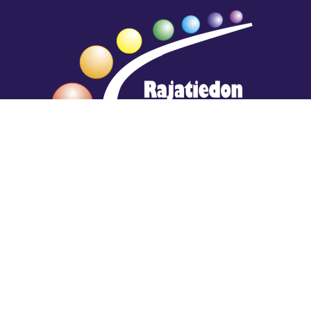
Hengestä tietoa,
tiedosta henkeä.
Rajatiedon erikoiskirjasto
rtyhallitus@gmail.com
Mariankatu 28 (sisäpihalla) Helsinki