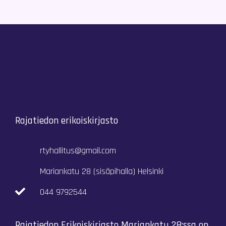
Rajatiedon erikoiskirjasto
rtyhallitus@gmail.com
Mariankatu 28 (sisäpihalla) Helsinki
044 9792544
Rajatiedon Erikoiskirjasto Mariankatu 28:ssa on