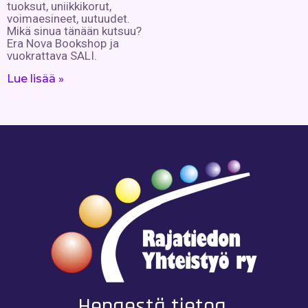
tuoksut, uniikkikorut,
voimaesineet, uutuudet.
Mikä sinua tänään kutsuu?
Era Nova Bookshop ja
vuokrattava SALI.
Lue lisää »
Hengestä tietoa,