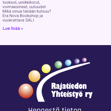
tuoksut, uniikkikorut,
voimaesineet, uutuudet.
Mikä sinua tänään kutsuu?
Era Nova Bookshop ja
vuokrattava SALI.
Lue lisää »
Hengestä tietoa,