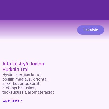
Takaisin
Aito käsityö Janina
Hurkala Tmi
Hyvän energian korut,
posliinimaalaus, kirjonta,
silkki, kudonta, kortit,
hiekkapuhalluslasi,
tuoksupussit/aromaterapiaöljyt.
Lue lisää »