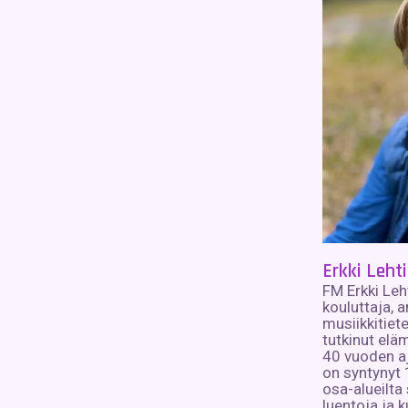
Erkki Leht
FM Erkki Leht
kouluttaja, 
musiikkitietei
tutkinut eläm
40 vuoden aj
on syntynyt 
osa-alueilta 
luentoja ja k