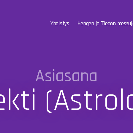
Yhdistys
Hengen ja Tiedon messuj
Asiasana
kti (astrol