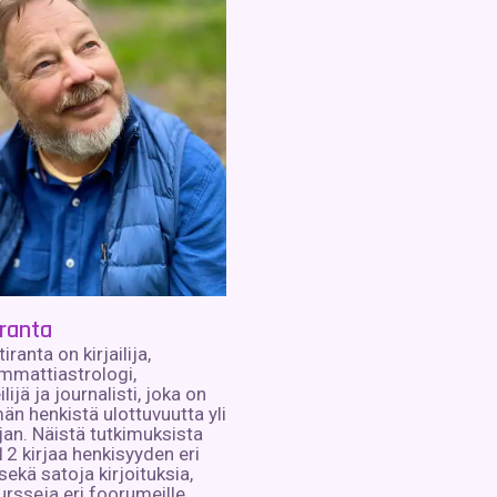
iranta
iranta on kirjailija,
ammattiastrologi,
lijä ja journalisti, joka on
än henkistä ulottuvuutta yli
an. Näistä tutkimuksista
12 kirjaa henkisyyden eri
sekä satoja kirjoituksia,
ursseja eri foorumeille.