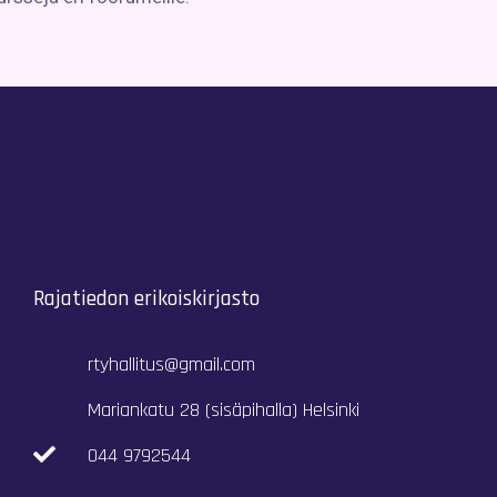
Rajatiedon erikoiskirjasto
rtyhallitus@gmail.com
Mariankatu 28 (sisäpihalla) Helsinki
044 9792544