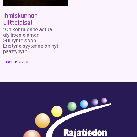
Ihmiskunnan
Liittolaiset
”On kohtalonne astua
älyllisen elämän
Suuryhteisöön.
Eristyneisyytenne on nyt
päättynyt.”
Lue lisää »