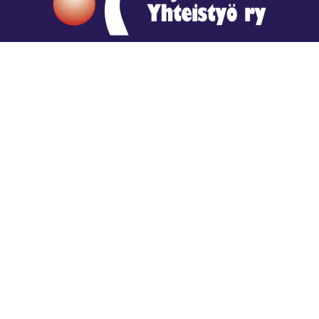
Hengestä tietoa,
tiedosta henkeä.
Rajatiedon erikoiskirjasto
rtyhallitus@gmail.com
Mariankatu 28 (sisäpihalla) Helsinki
044 9792544
Rajatiedon Erikoiskirjasto Mariankatu 28:ssa on
suljettuna toistaiseksi (elokuussa 2026)