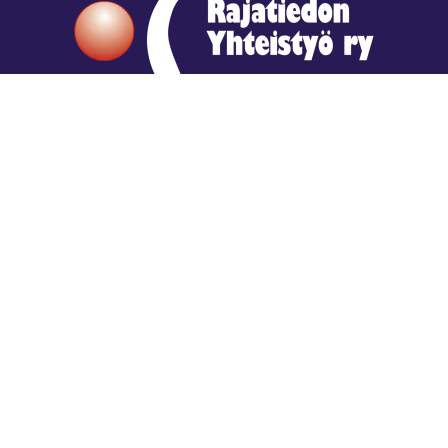
Hengestä tietoa,
tiedosta henkeä.
Rajatiedon erikoiskirjasto
rtyhallitus@gmail.com
Mariankatu 28 (sisäpihalla) Helsinki
044 9792544
Rajatiedon Erikoiskirjasto Mariankatu 28:ssa on
suljettuna toistaiseksi (elokuussa 2026)