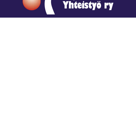
Hengestä tietoa,
tiedosta henkeä.
Rajatiedon erikoiskirjasto
rtyhallitus@gmail.com
Mariankatu 28 (sisäpihalla) Helsinki
044 9792544
Rajatiedon Erikoiskirjasto Mariankatu 28:ssa on
suljettuna toistaiseksi (elokuussa 2026)