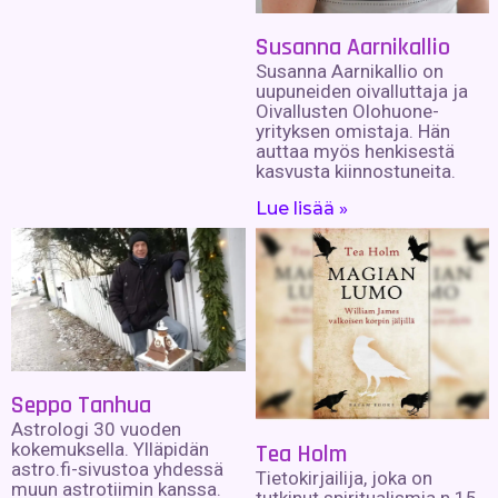
Susanna Aarnikallio
Susanna Aarnikallio on
uupuneiden oivalluttaja ja
Oivallusten Olohuone-
yrityksen omistaja. Hän
auttaa myös henkisestä
kasvusta kiinnostuneita.
Lue lisää »
Seppo Tanhua
Astrologi 30 vuoden
kokemuksella. Ylläpidän
Tea Holm
astro.fi-sivustoa yhdessä
Tietokirjailija, joka on
muun astrotiimin kanssa.