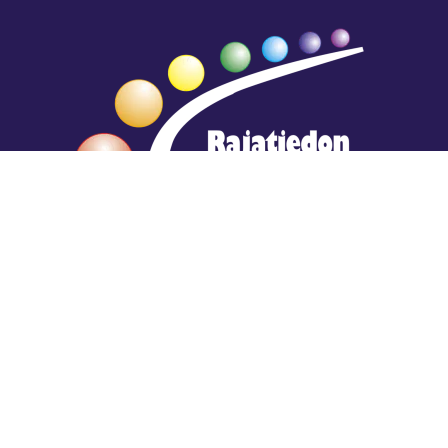
Hengestä tietoa,
tiedosta henkeä.
Rajatiedon erikoiskirjasto
rtyhallitus@gmail.com
Mariankatu 28 (sisäpihalla) Helsinki