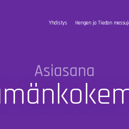
Yhdistys
Hengen ja Tiedon messuj
Asiasana
ämänkoke