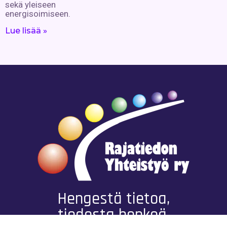
sekä yleiseen
energisoimiseen.
Lue lisää »
Hengestä tietoa,
tiedosta henkeä.