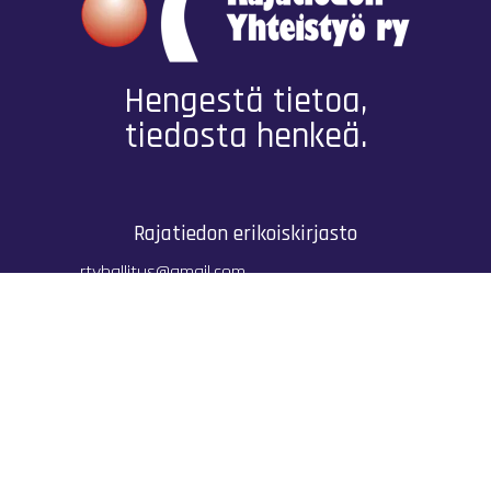
Hengestä tietoa,
tiedosta henkeä.
Rajatiedon erikoiskirjasto
rtyhallitus@gmail.com
Mariankatu 28 (sisäpihalla) Helsinki
044 9792544
Rajatiedon Erikoiskirjasto Mariankatu 28:ssa on
suljettuna toistaiseksi (elokuussa 2026)