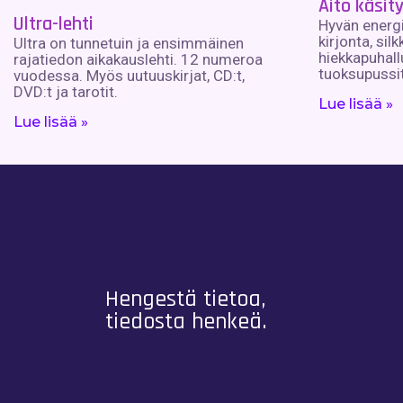
Aito käsit
Ultra-lehti
Hyvän energi
kirjonta, silk
Ultra on tunnetuin ja ensimmäinen
hiekkapuhallu
rajatiedon aikakauslehti. 12 numeroa
tuoksupussit
vuodessa. Myös uutuuskirjat, CD:t,
DVD:t ja tarotit.
Lue lisää »
Lue lisää »
Hengestä tietoa,
tiedosta henkeä.