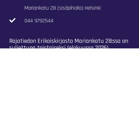
Mariankatu 28 (sisäpihalla) Helsinki
044 9792544
Rajatiedon Erikoiskirjasto Mariankatu 28:ssa on
suljettuna toistaiseksi (elokuussa 2026)
Kaikki yhteystiedot