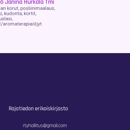
yö Janina Hurkala Tmi
an korut, posliinimaalaus,
ki, kudonta, kortit,
slasi,
/aromaterapiaöljyt.
Rajatiedon erikoiskirjasto
rtyhallitus@gmail.com