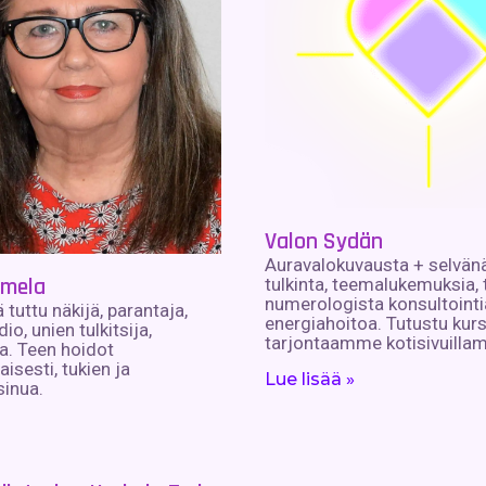
Valon Sydän
Auravalokuvausta + selvän
omela
tulkinta, teemalukemuksia, t
numerologista konsultointi
 tuttu näkijä, parantaja,
energiahoitoa. Tutustu kurs
io, unien tulkitsija,
tarjontaamme kotisivuilla
a. Teen hoidot
isesti, tukien ja
Lue lisää »
sinua.