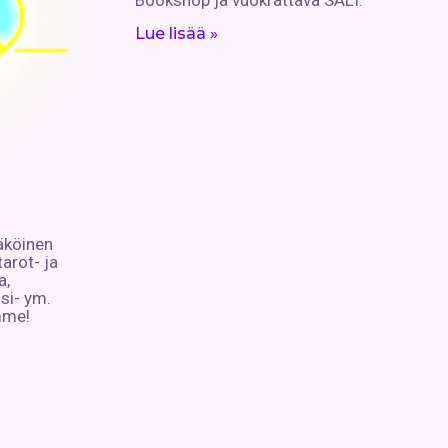
Lue lisää »
äköinen
arot- ja
a,
si- ym.
mme!