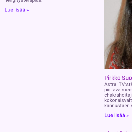
Lue lisää »
Pirkko Su
Astral TV:stä
piirtävä meed
chakrahoitaj
kokonaisvalta
kannustaen 
Lue lisää »