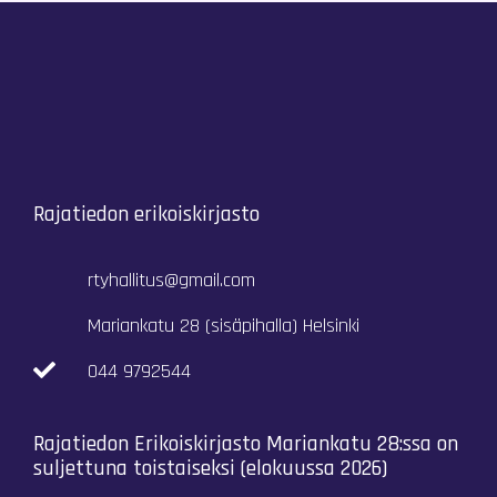
Rajatiedon erikoiskirjasto
rtyhallitus@gmail.com
Mariankatu 28 (sisäpihalla) Helsinki
044 9792544
Rajatiedon Erikoiskirjasto Mariankatu 28:ssa on
suljettuna toistaiseksi (elokuussa 2026)