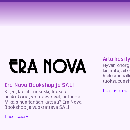
Aito käsit
Hyvän energi
kirjonta, silk
hiekkapuhallu
tuoksupussit
Era Nova Bookshop ja SALI
Lue lisää »
Kirjat, kortit, musiikki, tuoksut,
uniikkikorut, voimaesineet, uutuudet.
Mikä sinua tänään kutsuu? Era Nova
Bookshop ja vuokrattava SALI.
Lue lisää »