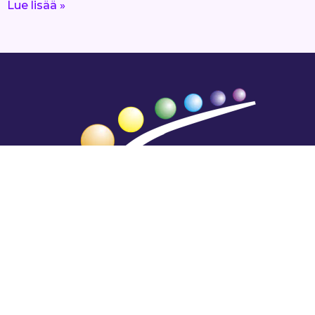
Lue lisää »
Hengestä tietoa,
tiedosta henkeä.