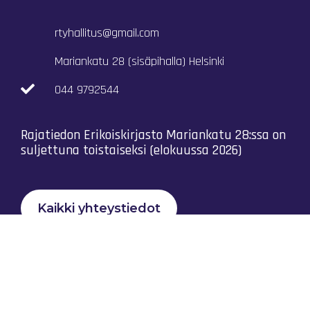
rtyhallitus@gmail.com
Mariankatu 28 (sisäpihalla) Helsinki
044 9792544
Rajatiedon Erikoiskirjasto Mariankatu 28:ssa on
suljettuna toistaiseksi (elokuussa 2026)
Kaikki yhteystiedot