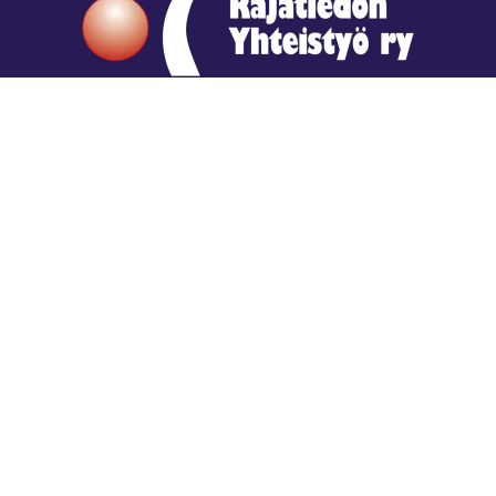
Hengestä tietoa,
tiedosta henkeä.
Rajatiedon erikoiskirjasto
rtyhallitus@gmail.com
Mariankatu 28 (sisäpihalla) Helsinki
044 9792544
Rajatiedon Erikoiskirjasto Mariankatu 28:ssa on
suljettuna toistaiseksi (elokuussa 2026)