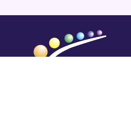
Hengestä tietoa,
tiedosta henkeä.
Rajatiedon erikoiskirjasto