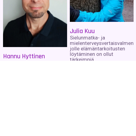
Julia Kuu
Sielunmatka- ja
mielenterveysvertaisvalment
jolle elämäntarkoitusten
löytäminen on ollut
Hannu Hyttinen
tärkeimpiä
Hannu on henkiparantaja,
itsetutkiskeluvälineitä
jolla on yli 15 vuoden laaja
vuodesta 1998 lähtien
kokemus parantamisesta,
meditaatioista ja
Lue lisää »
henkisyydestä
Lue lisää »