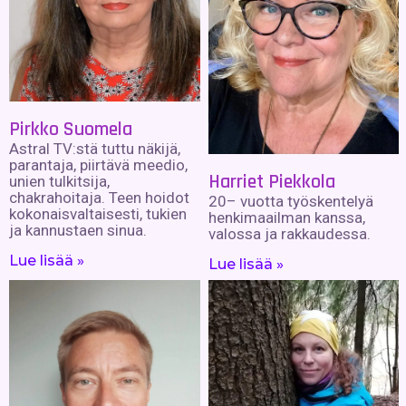
Pirkko Suomela
Astral TV:stä tuttu näkijä,
parantaja, piirtävä meedio,
Harriet Piekkola
unien tulkitsija,
chakrahoitaja. Teen hoidot
20– vuotta työskentelyä
kokonaisvaltaisesti, tukien
henkimaailman kanssa,
ja kannustaen sinua.
valossa ja rakkaudessa.
Lue lisää »
Lue lisää »