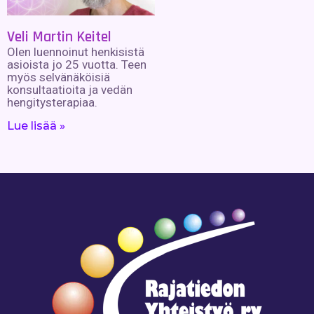
Veli Martin Keitel
Olen luennoinut henkisistä
asioista jo 25 vuotta. Teen
myös selvänäköisiä
konsultaatioita ja vedän
hengitysterapiaa.
Lue lisää »