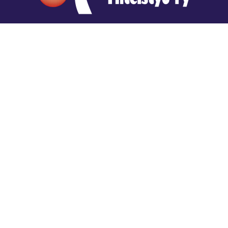
Hengestä tietoa,
tiedosta henkeä.
Rajatiedon erikoiskirjasto
rtyhallitus@gmail.com
Mariankatu 28 (sisäpihalla) Helsinki
044 9792544
Rajatiedon Erikoiskirjasto Mariankatu 28:ssa on
suljettuna toistaiseksi (elokuussa 2026)
Kaikki yhteystiedot