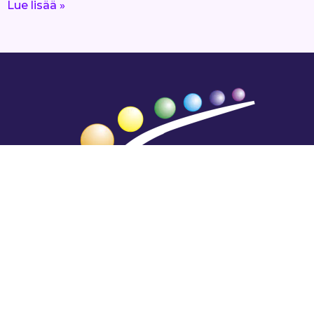
Lue lisää »
Hengestä tietoa,
tiedosta henkeä.