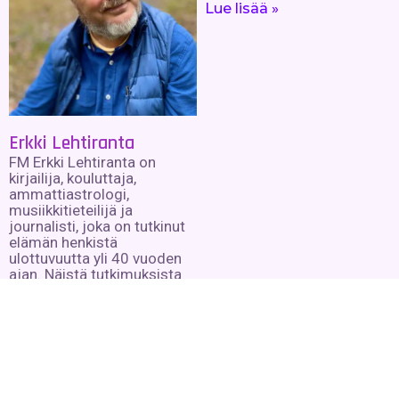
Lue lisää »
Erkki Lehtiranta
FM Erkki Lehtiranta on
kirjailija, kouluttaja,
ammattiastrologi,
musiikkitieteilijä ja
journalisti, joka on tutkinut
elämän henkistä
ulottuvuutta yli 40 vuoden
ajan. Näistä tutkimuksista
on syntynyt 12 kirjaa
henkisyyden eri osa-alueilta
sekä satoja kirjoituksia,
luentoja ja kursseja eri
foorumeille.
Lue lisää »