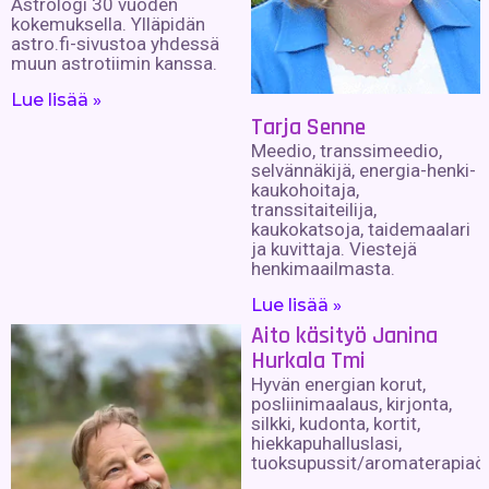
Astrologi 30 vuoden
kokemuksella. Ylläpidän
astro.fi-sivustoa yhdessä
muun astrotiimin kanssa.
Lue lisää »
Tarja Senne
Meedio, transsimeedio,
selvännäkijä, energia-henki-
kaukohoitaja,
transsitaiteilija,
kaukokatsoja, taidemaalari
ja kuvittaja. Viestejä
henkimaailmasta.
Lue lisää »
Aito käsityö Janina
Hurkala Tmi
Hyvän energian korut,
posliinimaalaus, kirjonta,
silkki, kudonta, kortit,
hiekkapuhalluslasi,
tuoksupussit/aromaterapiaöl