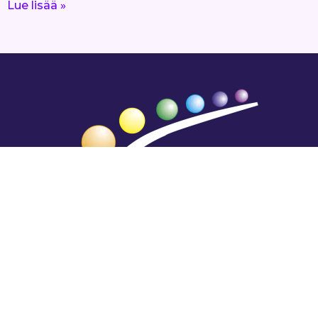
Lue lisää »
Hengestä tietoa,
tiedosta henkeä.