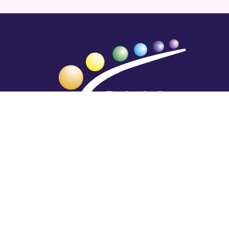
Hengestä tietoa,
tiedosta henkeä.
Rajatiedon erikoiskirjasto
rtyhallitus@gmail.com