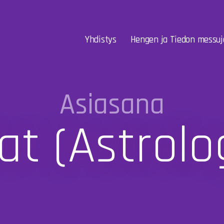
Yhdistys
Hengen ja Tiedon messuj
Asiasana
at (astrolo