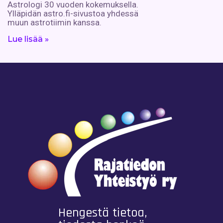
Astrologi 30 vuoden kokemuksella.
Ylläpidän astro.fi-sivustoa yhdessä
muun astrotiimin kanssa.
Lue lisää »
Hengestä tietoa,