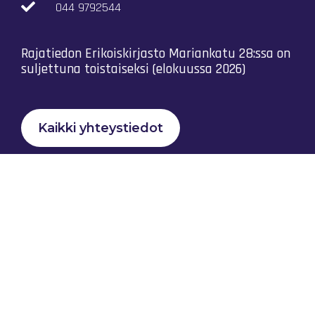
044 9792544
Rajatiedon Erikoiskirjasto Mariankatu 28:ssa on
suljettuna toistaiseksi (elokuussa 2026)
Kaikki yhteystiedot
Tietosuojaseloste
Rajatiedon Yhteistyö Ry © 2023 |