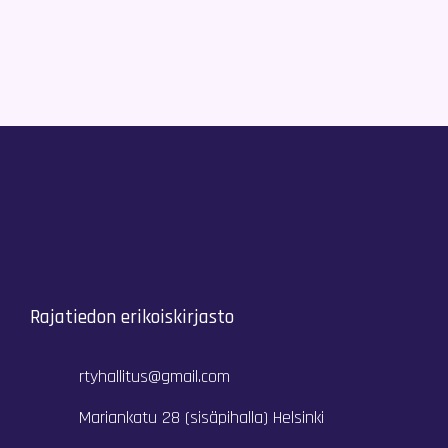
Rajatiedon erikoiskirjasto
rtyhallitus@gmail.com
Mariankatu 28 (sisäpihalla) Helsinki