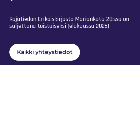
Rajatiedon Erikoiskirjasto Mariankatu 28:ssa on
suljettuna toistaiseksi (elokuussa 2026)
Kaikki yhteystiedot
Tietosuojaseloste
Rajatiedon Yhteistyö Ry © 2023 |
nona.fi
Kotisivut: