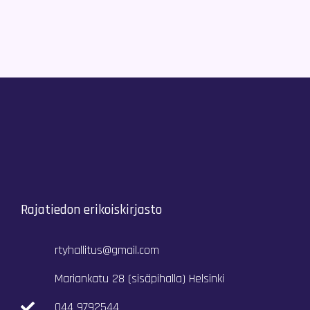
Rajatiedon erikoiskirjasto
rtyhallitus@gmail.com
Mariankatu 28 (sisäpihalla) Helsinki
044 9792544