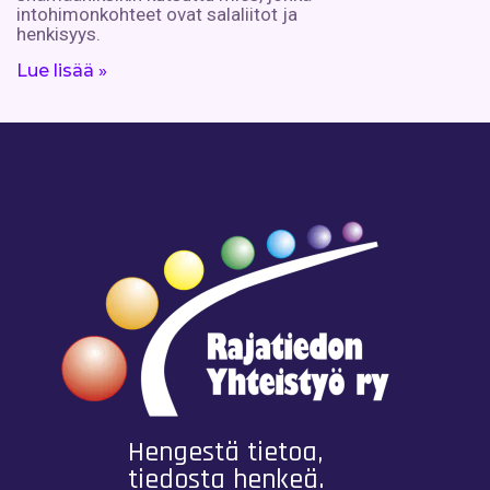
intohimonkohteet ovat salaliitot ja
henkisyys.
Lue lisää »
Hengestä tietoa,
tiedosta henkeä.