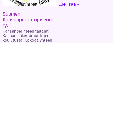
Lue lisää »
Suomen
Kansanparantajaseura
ry.
Kansanperinteen taitajat.
Kansanlääkintämuotojen
koulutusta. Kokoaa yhteen
perinteisen
kansanparannuksen
mukaisten hoitomuotojen
tarjoajia.
Lue lisää »