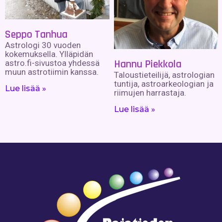
Seppo Tanhua
Astrologi 30 vuoden
kokemuksella. Ylläpidän
Hannu Piekkola
astro.fi-sivustoa yhdessä
muun astrotiimin kanssa.
Taloustieteilijä, astrologian
tuntija, astroarkeologian ja
Lue lisää »
riimujen harrastaja.
Lue lisää »