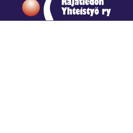
Hengestä tietoa,
tiedosta henkeä.
Rajatiedon erikoiskirjasto
rtyhallitus@gmail.com
Mariankatu 28 (sisäpihalla) Helsinki
044 9792544
Rajatiedon Erikoiskirjasto Mariankatu 28:ssa on
suljettuna toistaiseksi (elokuussa 2026)