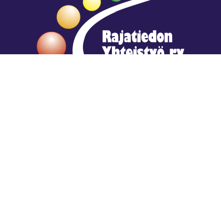
Hengestä tietoa,
tiedosta henkeä.
Rajatiedon erikoiskirjasto
rtyhallitus@gmail.com
Mariankatu 28 (sisäpihalla) Helsinki
044 9792544
Rajatiedon Erikoiskirjasto Mariankatu 28:ssa on