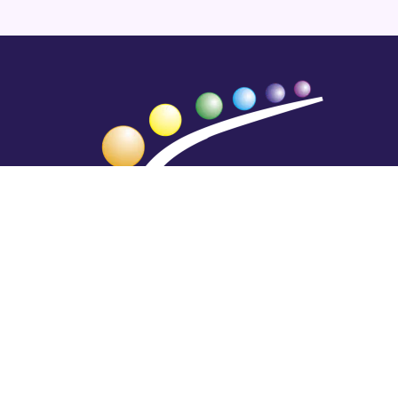
Hengestä tietoa,
tiedosta henkeä.
Rajatiedon erikoiskirjasto