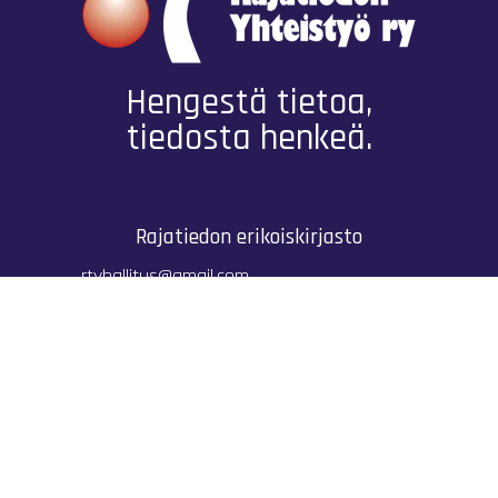
Hengestä tietoa,
tiedosta henkeä.
Rajatiedon erikoiskirjasto
rtyhallitus@gmail.com
Mariankatu 28 (sisäpihalla) Helsinki
044 9792544
Rajatiedon Erikoiskirjasto Mariankatu 28:ssa on
suljettuna toistaiseksi (elokuussa 2026)