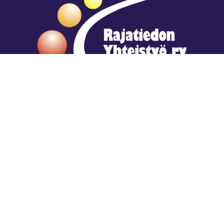
Hengestä tietoa,
tiedosta henkeä.
Rajatiedon erikoiskirjasto
rtyhallitus@gmail.com
Mariankatu 28 (sisäpihalla) Helsinki
044 9792544
Rajatiedon Erikoiskirjasto Mariankatu 28:ssa on