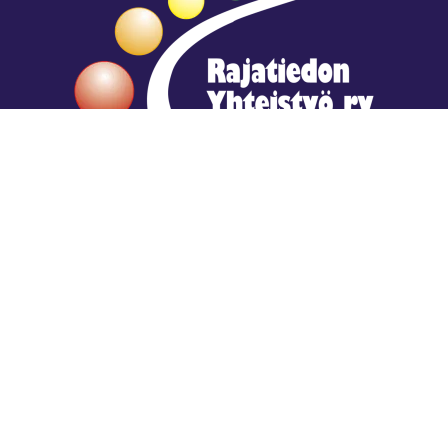
Hengestä tietoa,
tiedosta henkeä.
Rajatiedon erikoiskirjasto
rtyhallitus@gmail.com
Mariankatu 28 (sisäpihalla) Helsinki
044 9792544
Rajatiedon Erikoiskirjasto Mariankatu 28:ssa on