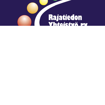
Hengestä tietoa,
tiedosta henkeä.
Rajatiedon erikoiskirjasto
rtyhallitus@gmail.com
Mariankatu 28 (sisäpihalla) Helsinki
044 9792544
Rajatiedon Erikoiskirjasto Mariankatu 28:ssa on