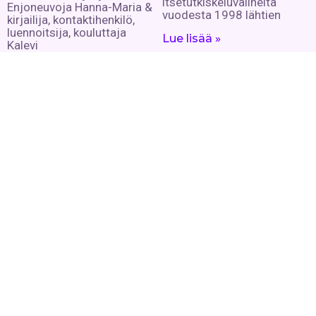
itsetutkiskeluvälineitä
Enjoneuvoja Hanna-Maria &
vuodesta 1998 lähtien
kirjailija, kontaktihenkilö,
luennoitsija, kouluttaja
Lue lisää »
Kalevi
Lue lisää »
Hengestä tietoa,