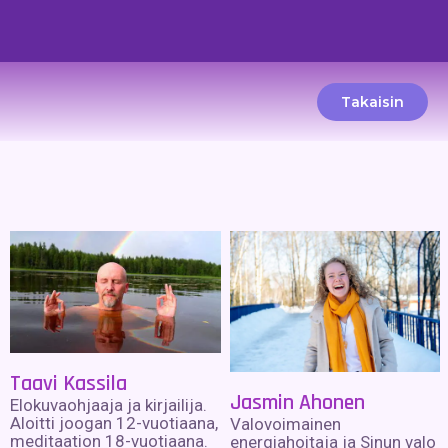
Takaisin
Taavi Kassila
Jasmin Ahonen
Elokuvaohjaaja ja kirjailija.
Aloitti joogan 12-vuotiaana,
Valovoimainen
meditaation 18-vuotiaana.
energiahoitaja ja Sinun valo