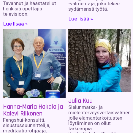
Tavannut ja haastatellut
-valmentaja, joka tekee
henkisiä opettajia
sydämensä työtä.
televisioon.
Lue lisää »
Lue lisää »
Julia Kuu
Hanna-Maria Hakala ja
Sielunmatka- ja
mielenterveysvertaisvalment
Kalevi Riikonen
jolle elämäntarkoitusten
Fengshui-konsultti,
löytäminen on ollut
sisustussuunnittelija,
tärkeimpiä
meditaatio-ohjaaja,