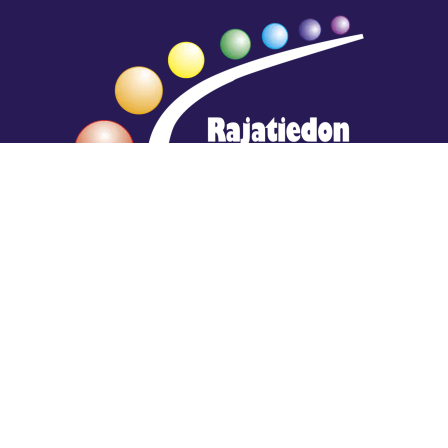
Hengestä tietoa,
tiedosta henkeä.
Rajatiedon erikoiskirjasto
rtyhallitus@gmail.com
Mariankatu 28 (sisäpihalla) Helsinki