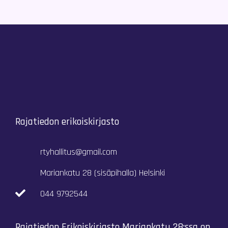
Rajatiedon erikoiskirjasto
rtyhallitus@gmail.com
Mariankatu 28 (sisäpihalla) Helsinki
044 9792544
Rajatiedon Erikoiskirjasto Mariankatu 28:ssa on