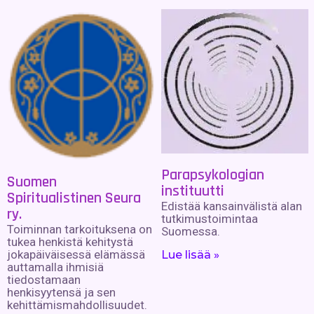
Parapsykologian
Suomen
instituutti
Spiritualistinen Seura
Edistää kansainvälistä alan
ry.
tutkimustoimintaa
Toiminnan tarkoituksena on
Suomessa.
tukea henkistä kehitystä
jokapäiväisessä elämässä
Lue lisää »
auttamalla ihmisiä
tiedostamaan
henkisyytensä ja sen
kehittämismahdollisuudet.