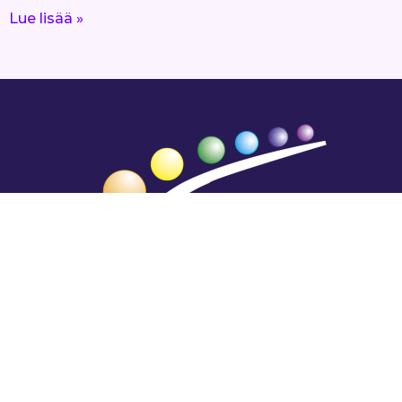
Lue lisää »
Hengestä tietoa,
tiedosta henkeä.