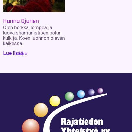
Hanna Ojanen
Olen herkkä, lempeä ja
luova shamanistisen polun
kulkija. Koen luonnon olevan
kaikessa.
Lue lisää »