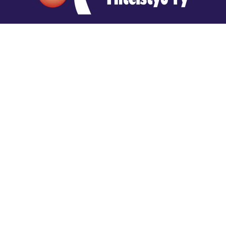
Hengestä tietoa,
tiedosta henkeä.
Rajatiedon erikoiskirjasto
rtyhallitus@gmail.com
Mariankatu 28 (sisäpihalla) Helsinki
044 9792544
Rajatiedon Erikoiskirjasto Mariankatu 28:ssa on
suljettuna toistaiseksi (elokuussa 2026)
Kaikki yhteystiedot