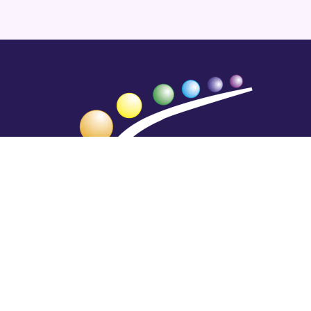
Hengestä tietoa,
tiedosta henkeä.
Rajatiedon erikoiskirjasto