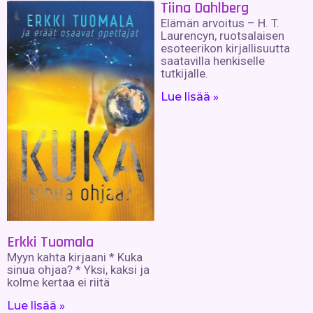
Tiina Dahlberg
Elämän arvoitus – H. T.
Laurencyn, ruotsalaisen
esoteerikon kirjallisuutta
saatavilla henkiselle
tutkijalle.
Lue lisää »
Erkki Tuomala
Myyn kahta kirjaani * Kuka
sinua ohjaa? * Yksi, kaksi ja
kolme kertaa ei riitä
Lue lisää »