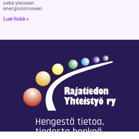
sekä yleiseen
energisoimiseen.
Lue lisää »
Hengestä tietoa,
tiedosta henkeä.