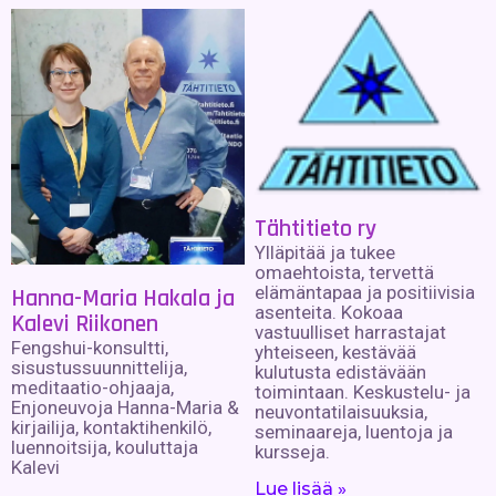
Tähtitieto ry
Ylläpitää ja tukee
omaehtoista, tervettä
elämäntapaa ja positiivisia
Hanna-Maria Hakala ja
asenteita. Kokoaa
Kalevi Riikonen
vastuulliset harrastajat
Fengshui-konsultti,
yhteiseen, kestävää
sisustussuunnittelija,
kulutusta edistävään
meditaatio-ohjaaja,
toimintaan. Keskustelu- ja
Enjoneuvoja Hanna-Maria &
neuvontatilaisuuksia,
kirjailija, kontaktihenkilö,
seminaareja, luentoja ja
luennoitsija, kouluttaja
kursseja.
Kalevi
Lue lisää »